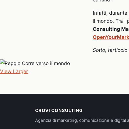
Infatti, durante
il mondo. Tra i
Consulting Mar
OpenYourMark
Sotto, l’articol
View Larger
CROVI CONSULTING
Agenzia di marketing, comunicazione e digital a