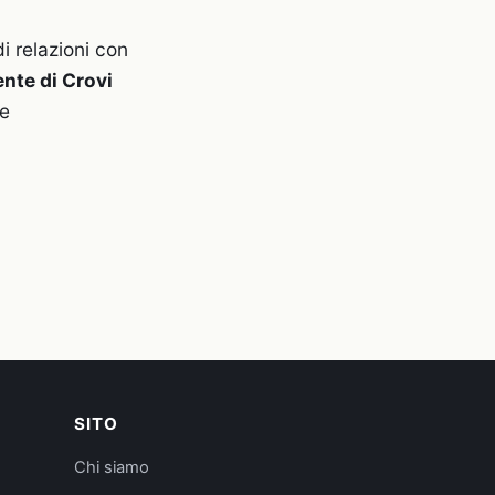
di relazioni con
nte di Crovi
se
SITO
Chi siamo