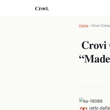
Crovi
.
Home
›
Crovi Consu
Crovi 
“Made 
ratto dall’a