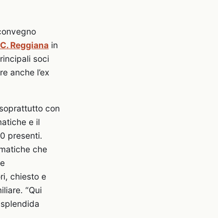
o convegno
.C. Reggiana
in
rincipali soci
re anche l’ex
soprattutto con
atiche e il
50 presenti.
ematiche che
 e
ri, chiesto e
liare. “Qui
a splendida