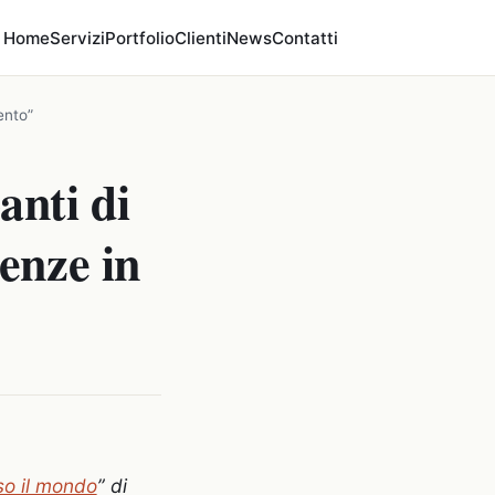
Home
Servizi
Portfolio
Clienti
News
Contatti
ento”
anti di
enze in
so il mondo
” di