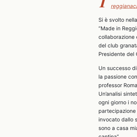
T
reggianaca
Si è svolto nel
“Made in Reggio
collaborazione c
del club granata
Presidente del
Un successo di 
la passione con
professor Romano
Un’analisi sint
ogni giorno i n
partecipazione c
invocato dallo 
sono a casa mia
cantina”.