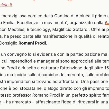
lcio.it
la meravigliosa cornice della Cantina di Albinea il prim
 Emilia, Eccellenze in movimento”, organizzato dalla
A
on Mectiles, Bitecnology, Maglificio Gottardi. Oltre ai p
, ha preso parte alla manifestazione in qualità di relato
 Consiglio
Romani Prodi.
un convegno lo si evidenzia con la partecipazione ma 
 cui imprenditori e manager si sono approcciati alle tem
 Prodi è riuscito a catturare l’attenzione degli oltre 1
etica ma lucida sulle dinamiche del mercato, sulle probl
ostri imprenditori si trovano ad affrontare. Una passione
he è poi sfociata nel dialogo diretto con gli imprendito
stesso professor Romano Prodi in un perfetto spirito fami
 – ha rimarcato – affascinante l’idea di ritrovarsi in un