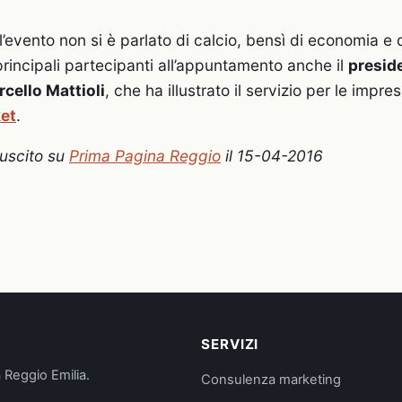
 l’evento non si è parlato di calcio, bensì di economia e 
 principali partecipanti all’appuntamento anche il
preside
cello Mattioli
, che ha illustrato il servizio per le impre
et
.
o uscito su
Prima Pagina Reggio
il 15-04-2016
SERVIZI
 Reggio Emilia.
Consulenza marketing