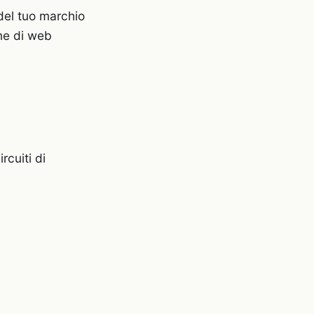
del tuo marchio
one di web
cuiti di