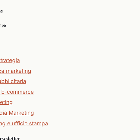
ng
ampa
strategia
za marketing
bblicitaria
e E-commerce
eting
dia Marketing
ng e ufficio stampa
newsletter