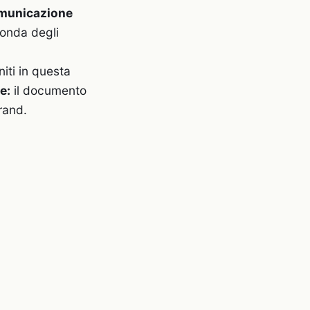
comunicazione
conda degli
iti in questa
e:
il documento
rand.