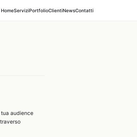
Home
Servizi
Portfolio
Clienti
News
Contatti
a tua audience
traverso