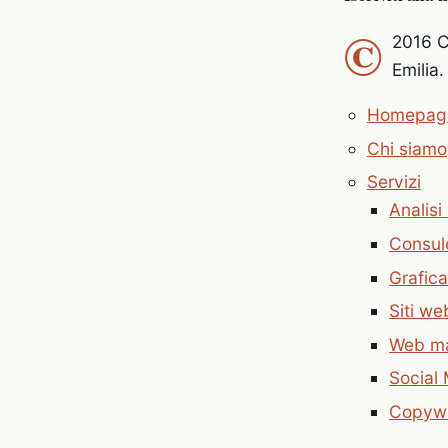
©
2016 C
Emilia.
Homepag
Chi siamo
Servizi
Analisi
Consul
Grafica
Siti w
Web ma
Social
Copywri