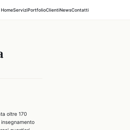
Home
Servizi
Portfolio
Clienti
News
Contatti
a
ta oltre 170
di insegnamento