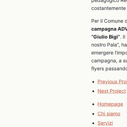
pedagogico Reggi
costantemente c
Per il Comune d
campagna ADV p
“Giulio Bigi”
. I
nostro Pala”, h
emergere l’impo
campagna, a sua
flyers passando 
Previous Pro
Next Project
Homepage
Chi siamo
Servizi