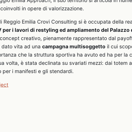
o Emilia Approach, il suo territorio si articola in numer
oinvolti in opere di valorizzazione.
i Reggio Emilia Crovi Consulting si è occupata della rea
er i lavori di restyling ed ampliamento del Palazzo 
l concept creativo, pienamente rappresentato dal payoff
a dato vita ad una
campagna multisoggetto
il cui scop
rtanza che la struttura sportiva ha avuto ed ha per la c
 volta, è stata declinata su svariati mezzi: dai totem a
per i manifesti e gli stendardi.
ject