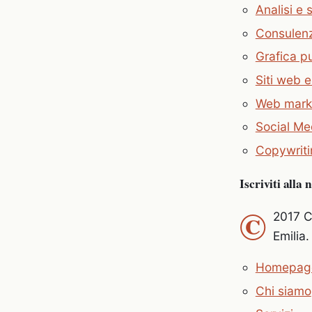
Analisi e 
Consulen
Grafica pu
Siti web 
Web mark
Social Me
Copywriti
Iscriviti alla 
©
2017 C
Emilia.
Homepag
Chi siamo