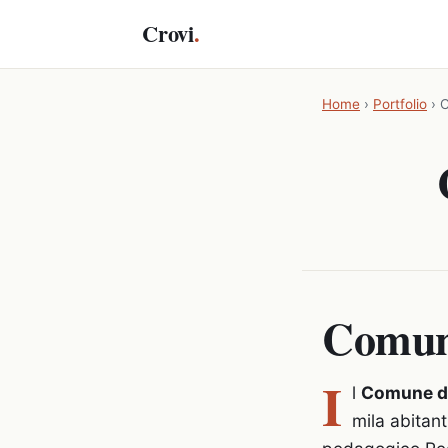
Crovi
.
Home
›
Portfolio
›
C
Comune
I
l
Comune di
mila abitan