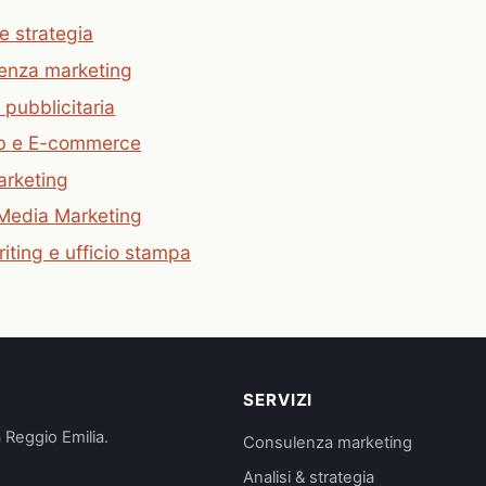
 e strategia
enza marketing
 pubblicitaria
eb e E-commerce
rketing
 Media Marketing
ting e ufficio stampa
SERVIZI
 Reggio Emilia.
Consulenza marketing
Analisi & strategia