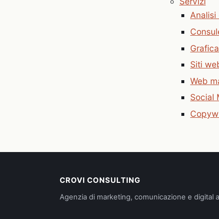
Servizi
Analisi
Consul
Grafica
Siti w
Web ma
Social
Copywri
CROVI CONSULTING
Agenzia di marketing, comunicazione e digital a