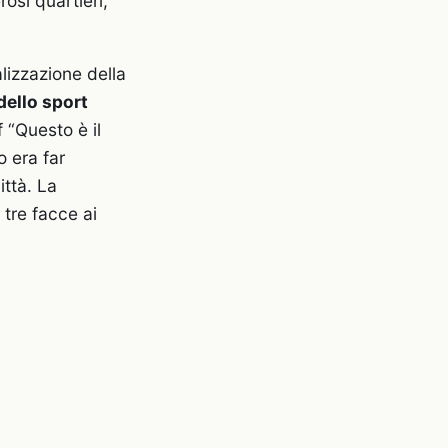
osi quartieri,
lizzazione della
dello sport
 “Questo è il
o era far
ittà. La
 tre facce ai